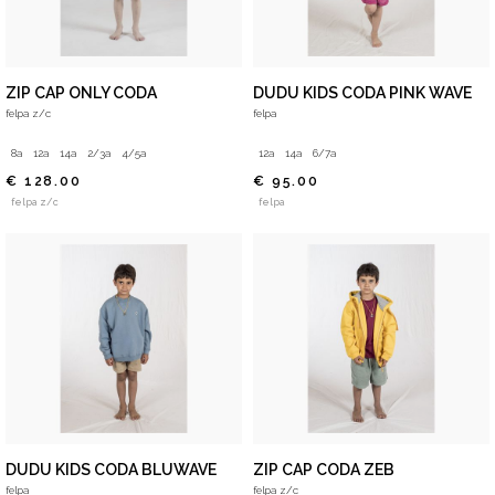
ZIP CAP ONLY CODA
DUDU KIDS CODA PINK WAVE
felpa z/c
felpa
8a
12a
14a
2/3a
4/5a
12a
14a
6/7a
€ 128.00
€ 95.00
felpa z/c
felpa
DUDU KIDS CODA BLUWAVE
ZIP CAP CODA ZEB
felpa
felpa z/c