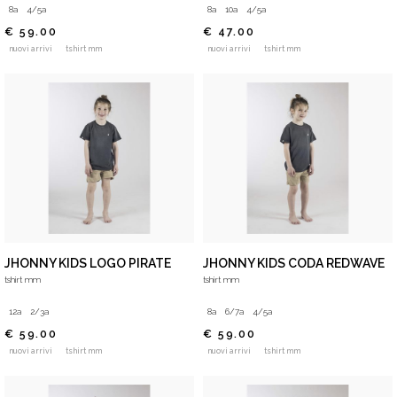
8a
4/5a
8a
10a
4/5a
€ 59.00
€ 47.00
nuovi arrivi
tshirt mm
nuovi arrivi
tshirt mm
JHONNY KIDS LOGO PIRATE
JHONNY KIDS CODA REDWAVE
tshirt mm
tshirt mm
12a
2/3a
8a
6/7a
4/5a
€ 59.00
€ 59.00
nuovi arrivi
tshirt mm
nuovi arrivi
tshirt mm