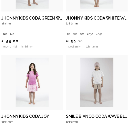
JHONNY KIDS CODA GREEN WAVE
JHONNY KIDS CODA WHITE WAVE
tshirt mm
tshirt mm
12a
14a
8a
10a
12a
2/3a
4/5a
€ 59.00
€ 59.00
nuovi arrivi
tshirt mm
nuovi arrivi
tshirt mm
JHONNY KIDS CODA JOY
SMILE BIANCO CODA WAVE BLU
tshirt mm
tshirt mm