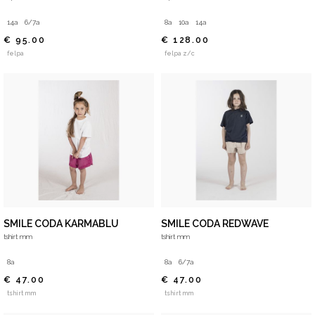
14a
6/7a
8a
10a
14a
€ 95.00
€ 128.00
felpa
felpa z/c
SMILE CODA KARMABLU
SMILE CODA REDWAVE
tshirt mm
tshirt mm
8a
8a
6/7a
€ 47.00
€ 47.00
tshirt mm
tshirt mm