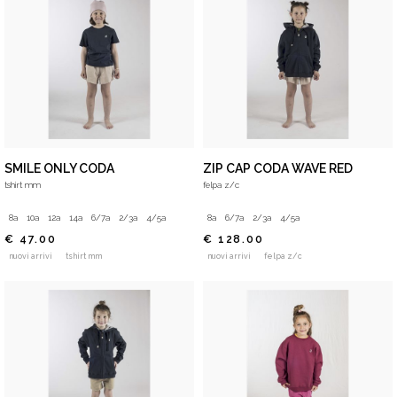
SMILE ONLY CODA
ZIP CAP CODA WAVE RED
tshirt mm
felpa z/c
8a
10a
12a
14a
6/7a
2/3a
4/5a
8a
6/7a
2/3a
4/5a
€ 47.00
€ 128.00
nuovi arrivi
tshirt mm
nuovi arrivi
felpa z/c