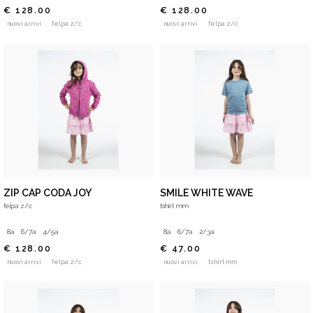
€ 128.00
€ 128.00
nuovi arrivi
felpa z/c
nuovi arrivi
felpa z/c
ZIP CAP CODA JOY
SMILE WHITE WAVE
felpa z/c
tshirt mm
8a
6/7a
4/5a
8a
6/7a
2/3a
€ 128.00
€ 47.00
nuovi arrivi
felpa z/c
nuovi arrivi
tshirt mm