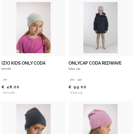
IZIO KIDS ONLY CODA
ONLYCAP CODA REDWAVE
berretto
felpa cap
uni
10a
14a
€ 48.00
€ 99.00
berretto
felpa cap