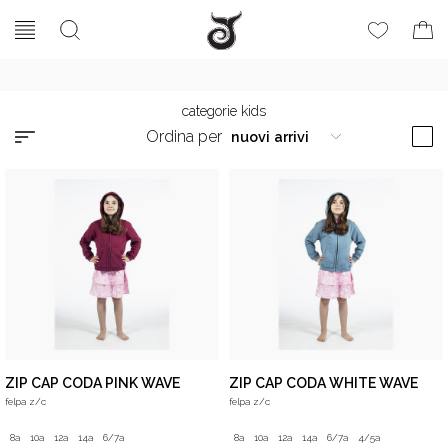
categorie kids
Ordina per
ZIP CAP CODA PINK WAVE
ZIP CAP CODA WHITE WAVE
felpa z/c
felpa z/c
8a
10a
12a
14a
6/7a
8a
10a
12a
14a
6/7a
4/5a