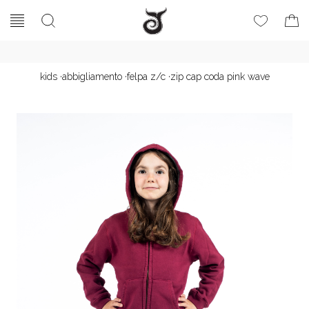
kids
·
abbigliamento
·
felpa z/c
·
zip cap coda pink wave