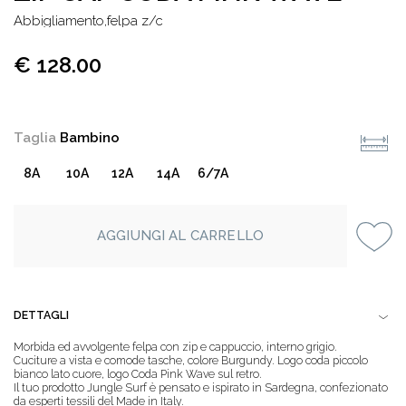
abbigliamento,felpa z/c
€ 128.00
Taglia
Bambino
8A
10A
12A
14A
6/7A
AGGIUNGI AL CARRELLO
DETTAGLI
Morbida ed avvolgente felpa con zip e cappuccio, interno grigio.
Cuciture a vista e comode tasche, colore Burgundy. Logo coda piccolo
bianco lato cuore, logo Coda Pink Wave sul retro.
Il tuo prodotto Jungle Surf è pensato e ispirato in Sardegna, confezionato
da esperti tessili del Made in Italy.