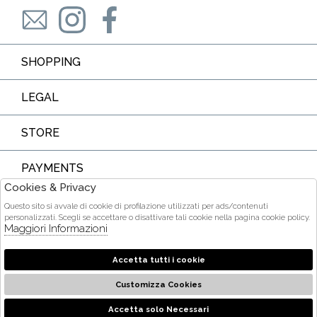
SHOPPING
LEGAL
STORE
PAYMENTS
Cookies & Privacy
Questo sito si avvale di cookie di profilazione utilizzati per ads/contenuti
personalizzati. Scegli se accettare o disattivare tali cookie nella pagina cookie policy.
Maggiori Informazioni
COURIER
Accetta tutti i cookie
Customizza Cookies
2026 Ditta Acquarone Maria Stella - P.iva : 01375840905 Powered
by
società
Atelier
Gruppo Zucchetti
Accetta solo Necessari