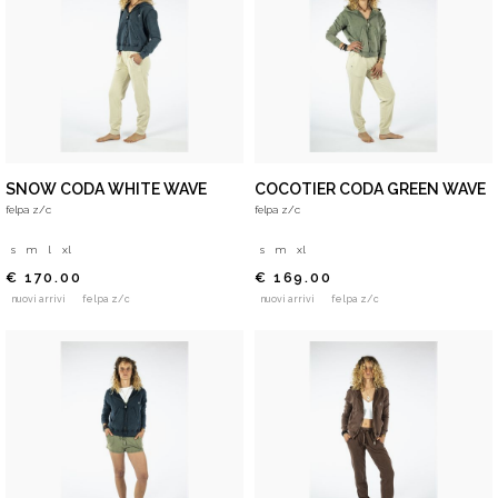
SNOW CODA WHITE WAVE
COCOTIER CODA GREEN WAVE
felpa z/c
felpa z/c
s
m
l
xl
s
m
xl
€ 170.00
€ 169.00
nuovi arrivi
felpa z/c
nuovi arrivi
felpa z/c