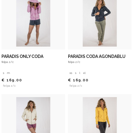
PARADIS ONLY CODA
PARADIS CODA AGONDABLU
felpa z/c
felpa z/c
s
m
xs
s
l
xl
€ 169.00
€ 169.00
felpa z/c
felpa z/c