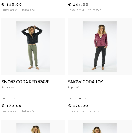
€ 146.00
€ 144.00
nuovi arrivi
felpa z/c
nuovi arrivi
felpa z/c
SNOW CODA RED WAVE
SNOW CODA JOY
felpa z/c
felpa z/c
xs
s
m
l
xl
xs
s
m
xl
€ 170.00
€ 170.00
nuovi arrivi
felpa z/c
nuovi arrivi
felpa z/c