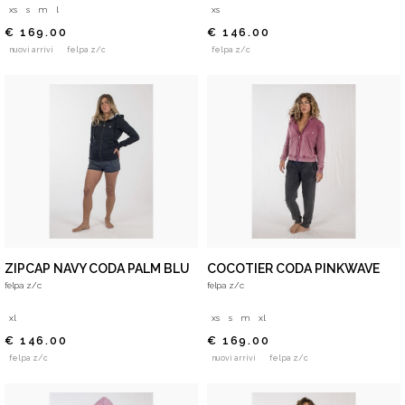
xs
s
m
l
xs
€ 169.00
€ 146.00
nuovi arrivi
felpa z/c
felpa z/c
ZIPCAP NAVY CODA PALM BLU
COCOTIER CODA PINKWAVE
felpa z/c
felpa z/c
xl
xs
s
m
xl
€ 146.00
€ 169.00
felpa z/c
nuovi arrivi
felpa z/c