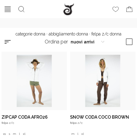
categorie donna
·
abbigliamento donna
·
felpa z/c donna
Ordina per
ZIPCAP CODA AFRO26
SNOW CODA COCO BROWN
felpa z/c
felpa z/c
xs
s
m
l
xl
m
l
xl