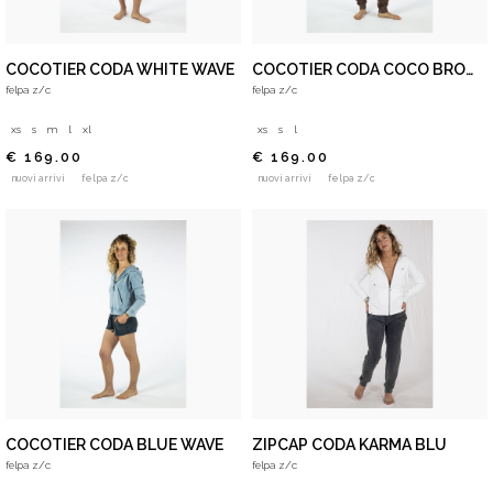
COCOTIER CODA WHITE WAVE
COCOTIER CODA COCO BROWN
felpa z/c
felpa z/c
xs
s
m
l
xl
xs
s
l
€ 169.00
€ 169.00
nuovi arrivi
felpa z/c
nuovi arrivi
felpa z/c
COCOTIER CODA BLUE WAVE
ZIPCAP CODA KARMA BLU
felpa z/c
felpa z/c