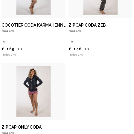
COCOTIER CODA KARMAHENNE
ZIPCAP CODA ZEB
felpa z/c
felpa z/c
xs
m
€ 169.00
€ 146.00
felpa z/c
felpa z/c
ZIPCAP ONLY CODA
felpa z/c