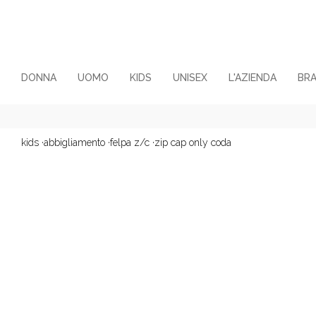
DONNA
UOMO
KIDS
UNISEX
L'AZIENDA
BR
kids
·
abbigliamento
·
felpa z/c
·
zip cap only coda