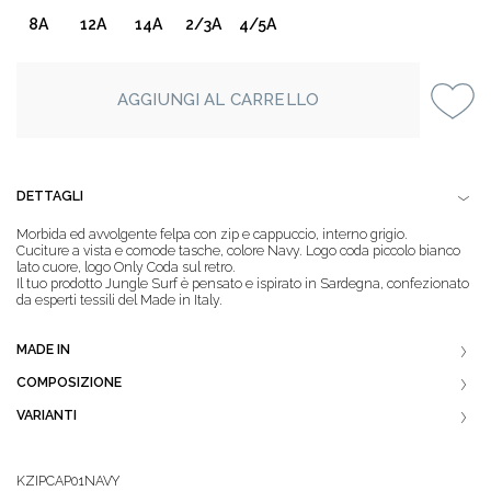
8A
12A
14A
2/3A
4/5A
AGGIUNGI AL CARRELLO
DETTAGLI
Morbida ed avvolgente felpa con zip e cappuccio, interno grigio.
Cuciture a vista e comode tasche, colore Navy. Logo coda piccolo bianco
lato cuore, logo Only Coda sul retro.
Il tuo prodotto Jungle Surf è pensato e ispirato in Sardegna, confezionato
da esperti tessili del Made in Italy.
MADE IN
COMPOSIZIONE
VARIANTI
KZIPCAP01NAVY