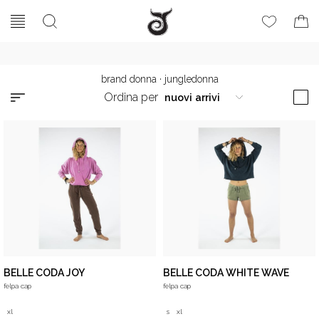
brand donna
·
jungledonna
Ordina per
BELLE CODA JOY
BELLE CODA WHITE WAVE
felpa cap
felpa cap
xl
s
xl