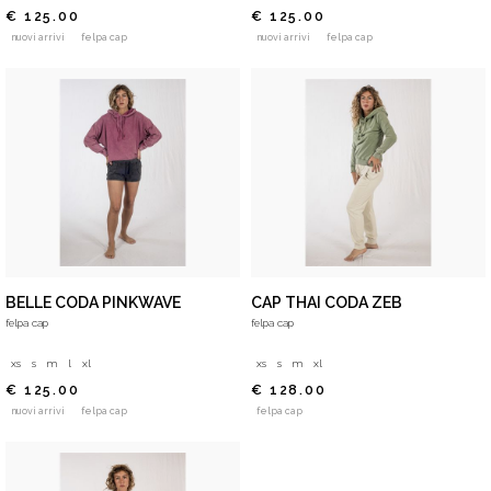
€ 125.00
€ 125.00
nuovi arrivi
felpa cap
nuovi arrivi
felpa cap
BELLE CODA PINKWAVE
CAP THAI CODA ZEB
felpa cap
felpa cap
xs
s
m
l
xl
xs
s
m
xl
€ 125.00
€ 128.00
nuovi arrivi
felpa cap
felpa cap