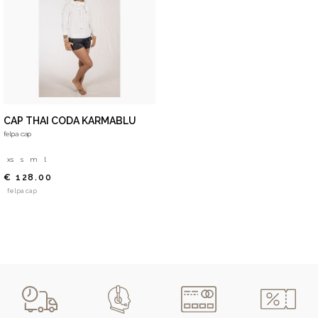
CAP THAI CODA KARMABLU
felpa cap
xs
s
m
l
€ 128.00
felpa cap