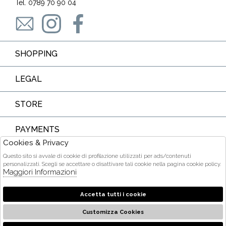
Tel. 0789 70 90 04
SHOPPING
LEGAL
STORE
PAYMENTS
Cookies & Privacy
Questo sito si avvale di cookie di profilazione utilizzati per ads/contenuti
personalizzati. Scegli se accettare o disattivare tali cookie nella pagina cookie policy.
Maggiori Informazioni
COURIER
Accetta tutti i cookie
Customizza Cookies
2026 Ditta Acquarone Maria Stella - P.iva : 01375840905 Powered