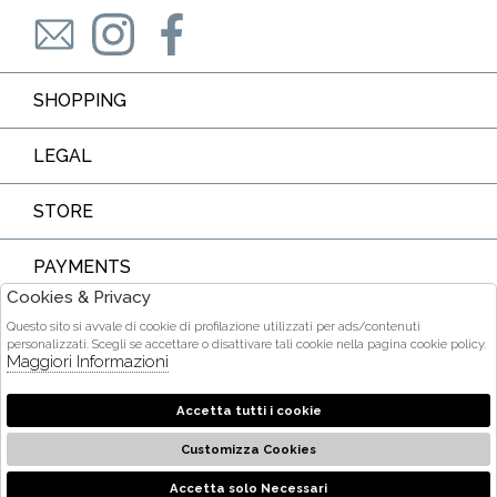
SHOPPING
LEGAL
STORE
PAYMENTS
Cookies & Privacy
Questo sito si avvale di cookie di profilazione utilizzati per ads/contenuti
personalizzati. Scegli se accettare o disattivare tali cookie nella pagina cookie policy.
Maggiori Informazioni
COURIER
Accetta tutti i cookie
Customizza Cookies
2026 Ditta Acquarone Maria Stella - P.iva : 01375840905 Powered
by
società
Atelier
Gruppo Zucchetti
Accetta solo Necessari