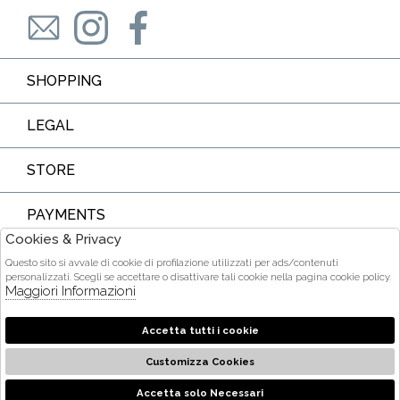
SHOPPING
LEGAL
STORE
PAYMENTS
Cookies & Privacy
Questo sito si avvale di cookie di profilazione utilizzati per ads/contenuti
personalizzati. Scegli se accettare o disattivare tali cookie nella pagina cookie policy.
Maggiori Informazioni
COURIER
Accetta tutti i cookie
Customizza Cookies
2026 Ditta Acquarone Maria Stella - P.iva : 01375840905 Powered
by
società
Atelier
Gruppo Zucchetti
Accetta solo Necessari