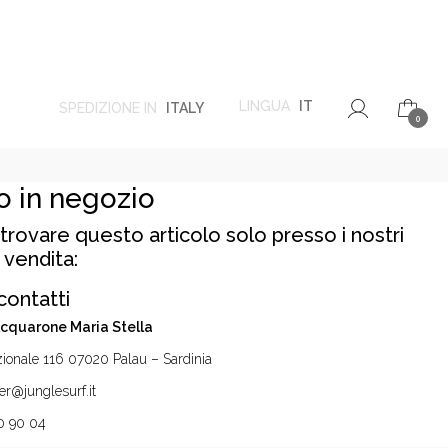
LINGUA
IT
SPEDIZIONE IN
ITALY
0
o in negozio
trovare questo articolo solo presso i nostri
 vendita:
contatti
Acquarone Maria Stella
ionale 116 07020 Palau – Sardinia
r@junglesurf.it
0 90 04