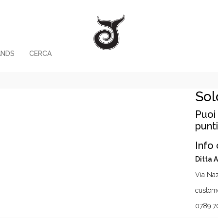
ANDS
CERCA
Sol
Puoi 
punti
Info 
Ditta 
Via Naz
custome
0789 7