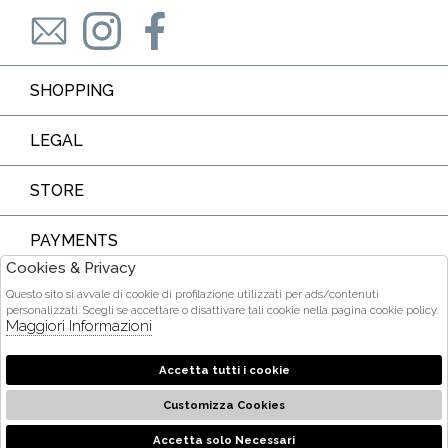
SHOPPING
LEGAL
STORE
PAYMENTS
Cookies & Privacy
Questo sito si avvale di cookie di profilazione utilizzati per ads/contenuti
personalizzati. Scegli se accettare o disattivare tali cookie nella pagina cookie policy.
Maggiori Informazioni
COURIER
Accetta tutti i cookie
Customizza Cookies
2026 Ditta Acquarone Maria Stella - P.iva : 01375840905 Powered
by
società
Atelier
Gruppo Zucchetti
Accetta solo Necessari