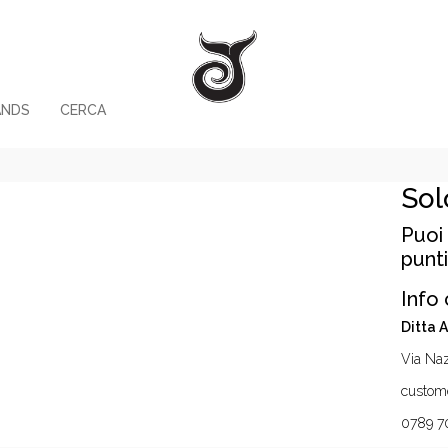
ANDS
CERCA
Sol
Puoi 
punti
Info 
Ditta 
Via Naz
custome
0789 7