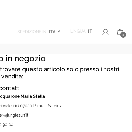
LINGUA
IT
SPEDIZIONE IN
ITALY
0
o in negozio
trovare questo articolo solo presso i nostri
 vendita:
contatti
Acquarone Maria Stella
ionale 116 07020 Palau – Sardinia
r@junglesurf.it
0 90 04