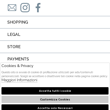
SHOPPING
LEGAL
STORE
PAYMENTS
Cookies & Privacy
Questo sito si avvale di cookie di profilazione utilizzati per ads/contenuti
personalizzati. Scegli se accettare o disattivare tali cookie nella pagina cookie policy.
Maggiori Informazioni
COURIER
Accetta tutti i cookie
Customizza Cookies
2026 Ditta Acquarone Maria Stella - P.iva : 01375840905 Powered
by
società
Atelier
Gruppo Zucchetti
Accetta solo Necessari