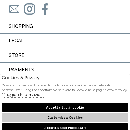
SHOPPING
LEGAL
STORE
PAYMENTS
Cookies & Privacy
Questo sito si avvale di cookie di profilazione utilizzati per ads/contenuti
personalizzati. Scegli se accettare o disattivare tali cookie nella pagina cookie policy.
Maggiori Informazioni
COURIER
Accetta tutti i cookie
Customizza Cookies
2026 Ditta Acquarone Maria Stella - P.iva : 01375840905 Powered
by
società
Atelier
Gruppo Zucchetti
Accetta solo Necessari