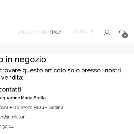
LINGUA
IT
SPEDIZIONE IN
ITALY
0
o in negozio
trovare questo articolo solo presso i nostri
 vendita:
contatti
Acquarone Maria Stella
ionale 116 07020 Palau – Sardinia
r@junglesurf.it
0 90 04