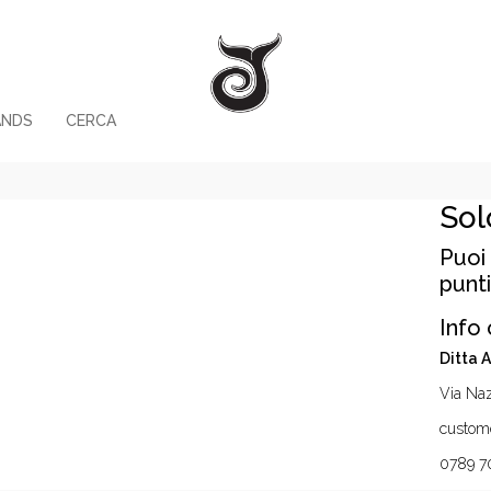
ANDS
CERCA
Sol
Puoi 
punti
Info 
Ditta 
Via Naz
custome
0789 7