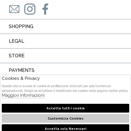
SHOPPING
LEGAL
STORE
PAYMENTS
Cookies & Privacy
Questo sito si avvale di cookie di profilazione utilizzati per ads/contenuti
personalizzati. Scegli se accettare o disattivare tali cookie nella pagina cookie policy.
Maggiori Informazioni
COURIER
Accetta tutti i cookie
Customizza Cookies
2026 Ditta Acquarone Maria Stella - P.iva : 01375840905 Powered
by
società
Atelier
Gruppo Zucchetti
Accetta solo Necessari