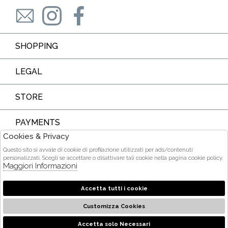
SHOPPING
LEGAL
STORE
PAYMENTS
Cookies & Privacy
Questo sito si avvale di cookie di profilazione utilizzati per ads/contenuti
personalizzati. Scegli se accettare o disattivare tali cookie nella pagina cookie policy.
Maggiori Informazioni
COURIER
Accetta tutti i cookie
Customizza Cookies
2026 Ditta Acquarone Maria Stella - P.iva : 01375840905 Powered
by
società
Atelier
Gruppo Zucchetti
Accetta solo Necessari