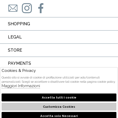
SHOPPING
LEGAL
STORE
PAYMENTS
Cookies & Privacy
Questo sito si avvale di cookie di profilazione utilizzati per ads/contenuti
personalizzati. Scegli se accettare o disattivare tali cookie nella pagina cookie policy.
Maggiori Informazioni
COURIER
Accetta tutti i cookie
Customizza Cookies
2026 Ditta Acquarone Maria Stella - P.iva : 01375840905 Powered
by
società
Atelier
Gruppo Zucchetti
Accetta solo Necessari