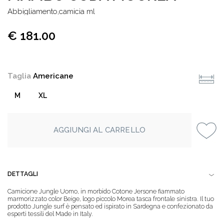
abbigliamento,camicia ml
€ 181.00
Taglia
Americane
M
XL
AGGIUNGI AL CARRELLO
DETTAGLI
Camicione Jungle Uomo, in morbido Cotone Jersone fiammato
marmorizzato color Beige, logo piccolo Morea tasca frontale sinistra. Il tuo
prodotto Jungle surf è pensato ed ispirato in Sardegna e confezionato da
esperti tessili del Made in Italy.