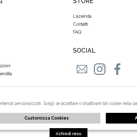
G
STORE
L'azienda
Contatti
FAQ
SOCIAL
izioni
vendita
ontenuti personalizzati. Scegli se accettare o disattivare tali cookie nella 
Customizza Cookies
cquarone Maria Stella - P.iva : 01375840905 Powered by
società
Atelier
G
richiedi reso