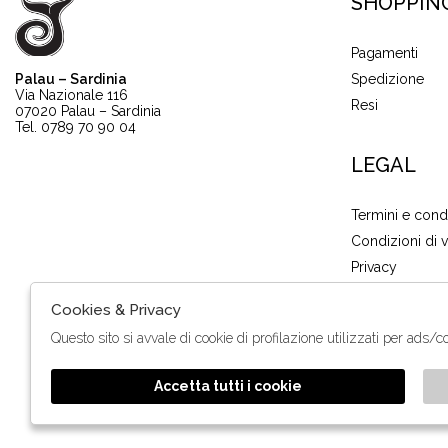
SHOPPIN
Pagamenti
Palau – Sardinia
Spedizione
Via Nazionale 116
Resi
07020 Palau – Sardinia
Tel. 0789 70 90 04
LEGAL
Termini e cond
Condizioni di 
Privacy
cookie policy
Cookies & Privacy
Questo sito si avvale di cookie di profilazione utilizzati per ads/c
Accetta tutti i cookie
2026 Ditta A
🍪