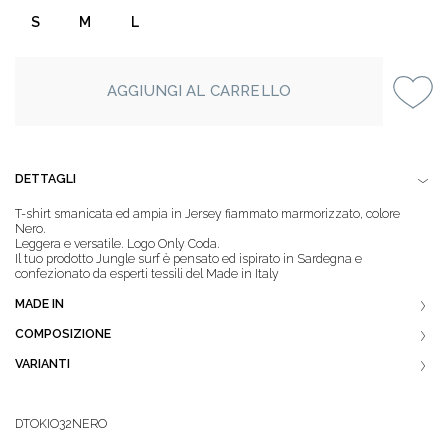
S
M
L
AGGIUNGI AL CARRELLO
DETTAGLI
T-shirt smanicata ed ampia in Jersey fiammato marmorizzato, colore
Nero.
Leggera e versatile. Logo Only Coda.
Il tuo prodotto Jungle surf è pensato ed ispirato in Sardegna e
confezionato da esperti tessili del Made in Italy
MADE IN
COMPOSIZIONE
VARIANTI
DTOKIO32NERO