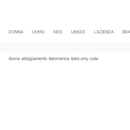
DONNA
UOMO
KIDS
UNISEX
L'AZIENDA
BR
donna
·
abbigliamento
·
teesmanica
·
tokio only coda