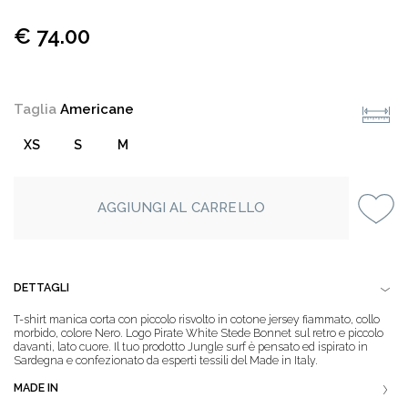
€ 74.00
Taglia
Americane
XS
S
M
AGGIUNGI AL CARRELLO
DETTAGLI
T-shirt manica corta con piccolo risvolto in cotone jersey fiammato, collo
morbido, colore Nero. Logo Pirate White Stede Bonnet sul retro e piccolo
davanti, lato cuore. Il tuo prodotto Jungle surf è pensato ed ispirato in
Sardegna e confezionato da esperti tessili del Made in Italy.
MADE IN